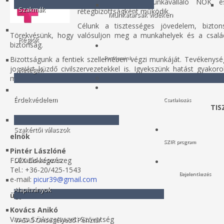
de elsősorban a munkavállaló NŐK esél
Szakmák
rétegbizottságként működik.
Munkatársak vidéken
B
Célunk a tisztességes jövedelem, bizto
Törekvésünk, hogy valósuljon meg a munkahelyek és a családi
Régiók
biztonság.
Bizottságunk a fentiek szellemében végzi munkáját. Tevékenysé
Partnereink
jogaiért küzdő civilszervezetekkel is. Igyekszünk hatást gya
Rétegek
megismerjék, azokra közösen megoldást találjunk.
Érdekvédelem
Csatlakozás
TIS
Szakértői válaszok
elnök
SZIR program
Pintér Lászlóné
FLEX Zalaegerszeg
Oktatás-képzés
Tel.: +36-20/425-1543
Bejelentkezés
e-mail:
picur39@gmail.com
Alapítványok
ügyvivő
Kovács Anikó
Vasas Szakszervezeti Szövetség
VASAS Önsegélyező Pénztár