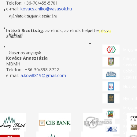
Telefon: +36-70/455-5701
e-mail:
kovacs.aniko@vasasok.hu
Ajánlatok tagjaink számára
Intéző Bizottság
: az elnök, az elnök helyettes és az
HAZAI
Hírlevél
alábbiak
Magyar
Hasznos anyagok
Kovács Anasztázia
Bánya- 
MBMH
Szaksz
Telefon: +36-30/898-8722
Építő-,
e-mail:
a.kovi8819@gmail.com
Szaksz
Húsipa
Nyomda
Magyar 
Szakmá
Szövet
Keresk
Szaksz