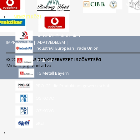
Vasuta
NEMZETKÖZI
IndustriAll Global Union
IMPRESSZUM
|
ADATVÉDELEM
|
IndustriAll European Trade Union
© 2024
VASAS SZAKSZERVEZETI SZÖVETSÉG
IG Metall
Minden jog fenntartva
IG Metall Bayern
PRO-GE, die Produktionsgewerckschaft
OS KOVO
OZ KOVO
SKEI