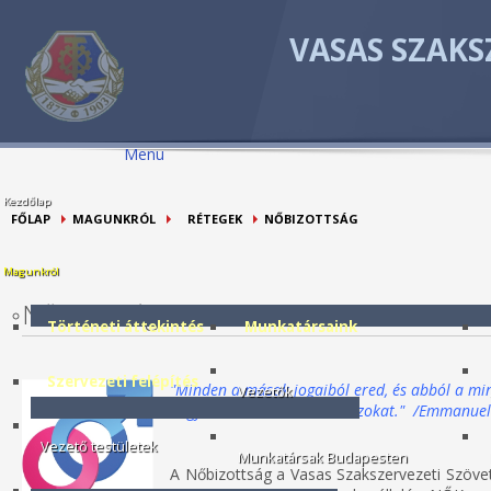
VASAS SZAKS
Menu
Kezdőlap
FŐLAP
MAGUNKRÓL
RÉTEGEK
NŐBIZOTTSÁG
Magunkról
Nőbizottság
Történeti áttekintés
Munkatársaink
Szervezeti felépítés
"Minden a mások jogaiból ered, és abból a min
Vezetők
A
hogy tiszteletben tartsam azokat." /Emmanuel
Vezető testületek
Munkatársak Budapesten
P
A Nőbizottság a Vasas Szakszervezeti Szöve