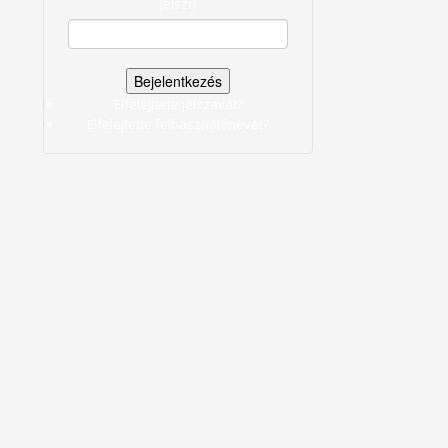
Jelszó
Elfelejtette jelszavát?
Elfelejtette felhasználónevét?