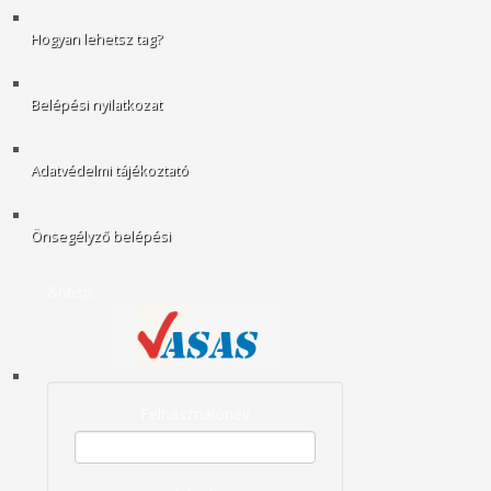
Hogyan lehetsz tag?
Belépési nyilatkozat
Adatvédelmi tájékoztató
Önsegélyző belépési
&nbsp;
Felhasználónév