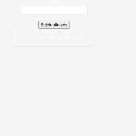
Jelszó
Elfelejtette jelszavát?
Elfelejtette felhasználónevét?