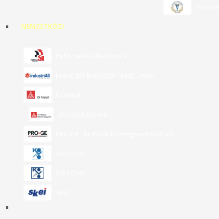
Vasuta
NEMZETKÖZI
IndustriAll Global Union
IndustriAll European Trade Union
IG Metall
IG Metall Bayern
PRO-GE, die Produktionsgewerckschaft
OS KOVO
OZ KOVO
SKEI