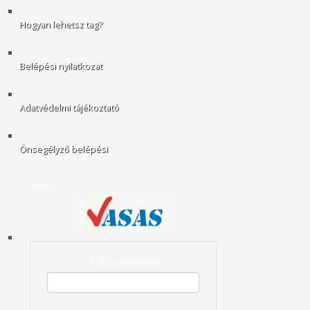
Hogyan lehetsz tag?
Belépési nyilatkozat
Adatvédelmi tájékoztató
Önsegélyző belépési
&nbsp;
Felhasználónév