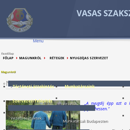
VASAS SZAKS
Menu
Kezdőlap
FŐLAP
MAGUNKRÓL
RÉTEGEK
NYUGDÍJAS SZERVEZET
Magunkról
Nyugdíjas szervezet
Történeti áttekintés
Munkatársaink
Szervezeti felépítés
„A nyugdíj épp azt a 
Vezetők
A
fejlődhessen.”
Vezető testületek
Munkatársak Budapesten
P