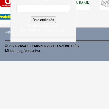
Jelszó
Elfelejtette jelszavát?
Elfelejtette felhasználónevét?
IMPRESSZUM
|
ADATVÉDELEM
|
© 2024
VASAS SZAKSZERVEZETI SZÖVETSÉG
Minden jog fenntartva