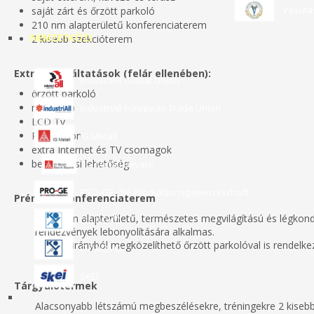
Vasuta
saját zárt és őrzött parkoló
210 nm alapterületű konferenciaterem
NEMZETKÖZI
2 kisebb szekcióterem
Extra szolgáltatások (felár ellenében):
IndustriAll Global Union
őrzött parkoló
mosógép
IndustriAll European Trade Union
LCD Tv
Playstation
IG Metall
extra Internet és TV csomagok
bevásárlási lehetőség
IG Metall Bayern
PRO-GE, die Produktionsgewerckschaft
Prémium Konferenciaterem
A 210 nm alapterületű, természetes megvilágítású és légkond
OS KOVO
rendezvények lebonyolítására alkalmas.
Saját, 2 irányból megközelíthető őrzött parkolóval is rendelkez
OZ KOVO
SKEI
Tárgyalótermek
Alacsonyabb létszámú megbeszélésekre, tréningekre 2 kisebb s