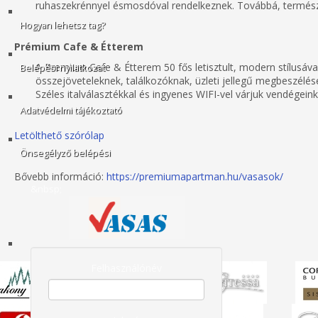
ruhaszekrénnyel ésmosdóval rendelkeznek. Továbbá, természete
Hogyan lehetsz tag?
Prémium Cafe & Étterem
A Premium Cafe & Étterem 50 fős letisztult, modern stílusával
Belépési nyilatkozat
összejöveteleknek, találkozóknak, üzleti jellegű megbeszélé
Széles italválasztékkal és ingyenes WIFI-vel várjuk vendégeink
Adatvédelmi tájékoztató
Letölthető szórólap
Önsegélyző belépési
Bővebb információ:
https://premiumapartman.hu/vasasok/
&nbsp;
Felhasználónév