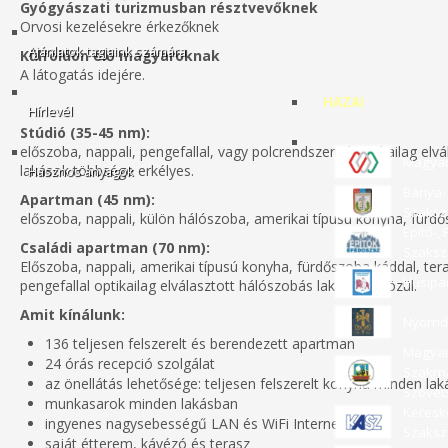
Gyógyászati turizmusban résztvevőknek
Orvosi kezelésekre érkezőknek
Ajánlatok tagjaink számára
Külföldön élő magyaroknak
A látogatás idejére.
HAZAI
Hírlevél
Stúdió (35-45 nm):
előszoba, nappali, pengefallal, vagy polcrendszerrel optikailag el
Magyar
lakások többsége erkélyes.
Hasznos anyagok
Bánya- 
Apartman (45 nm):
Szaksz
előszoba, nappali, külön hálószoba, amerikai típusú konyha, fürdő
Építő-,
Családi apartman (70 nm):
Szaksz
Előszoba, nappali, amerikai típusú konyha, fürdőszoba káddal, te
Húsipa
pengefallal optikailag elválasztott hálószobás lakásaink közül.
Amit kínálunk:
Nyomda
136 teljesen felszerelt és berendezett apartman
Magyar 
24 órás recepció szolgálat
Szakmá
az önellátás lehetősége: teljesen felszerelt konyha minden la
Szövet
munkasarok minden lakásban
Keresk
ingyenes nagysebességű LAN és WiFi Internet
Szaksz
saját étterem, kávézó és terasz