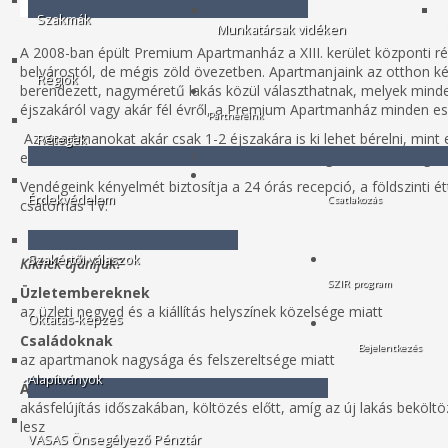
Szakmák
Munkatársak vidéken
B
A 2008-ban épült Premium Apartmanház a XIII. kerület központi 
belvárostól, de mégis zöld övezetben. Apartmanjaink az otthon ké
Régiók
berendezett, nagyméretű lakás közül választhatnak, melyek mindegy
éjszakáról vagy akár fél évről, a Premium Apartmanház minden ese
Partnereink
Az apartmanokat akár csak 1-2 éjszakára is ki lehet bérelni, mint 
Rétegek
esetében az albérletszerű bérlést szállodai szolgáltatásokkal egész
Vendégeink kényelmét biztosítja a 24 órás recepció, a földszinti ét
Érdekvédelem
Csatlakozás
csatornás TV.
Szakértői válaszok
Kiknek ajánljuk?
SZIR program
Üzletembereknek
az üzleti negyed és a kiállítás helyszínek közelsége miatt
Oktatás-képzés
Családoknak
Bejelentkezés
az apartmanok nagysága és felszereltsége miatt
Alapítványok
Átmeneti otthont keresőknek
akásfelújítás időszakában, költözés előtt, amíg az új lakás bekölt
lesz
VASAS Önsegélyező Pénztár