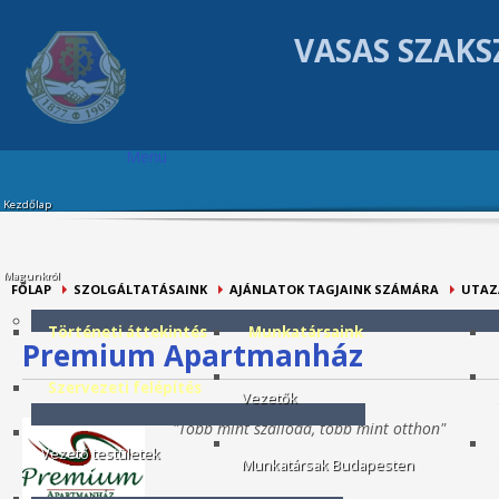
VASAS SZAKS
Menu
Kezdőlap
Magunkról
FŐLAP
SZOLGÁLTATÁSAINK
AJÁNLATOK TAGJAINK SZÁMÁRA
UTAZ
Történeti áttekintés
Munkatársaink
Premium Apartmanház
Szervezeti felépítés
Vezetők
A
"Több mint szálloda, több mint otthon"
Vezető testületek
Munkatársak Budapesten
P