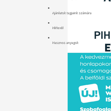
Ajánlatok tagjaink számára
Hírlevél
Hasznos anyagok