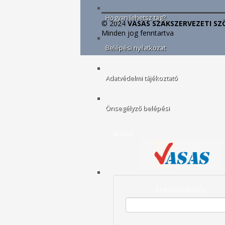
Hogyan lehetsz tag?
© 2024
VASAS SZAKSZERVEZETI SZ
Minden jog fenntartva
Belépési nyilatkozat
Adatvédelmi tájékoztató
Önsegélyző belépési
&nbsp;
Felhasználónév