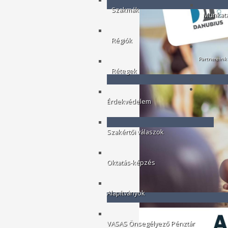
Szakmák
Munkatá
Régiók
Partnereink
Rétegek
Érdekvédelem
Szakértői válaszok
Oktatás-képzés
Alapítványok
VASAS Önsegélyező Pénztár