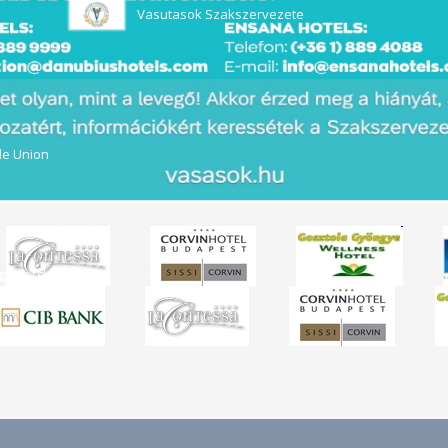
Vasutasok Szakszervezete
de Union
sgewerckschaft