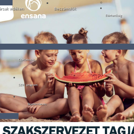
rsak vidéken
Beszámolók
Elérhetőség
Csatlakozás
SZIR program
Bejelentkezés