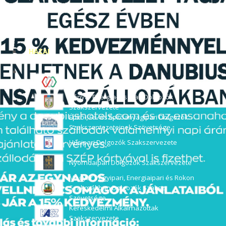
HAZAI
Magyar Szakszervezeti Szövetség
Bánya- Energia- és Ipari Dolgozók
Szakszervezete
Építő-, Fa- és Építőanyagipari Dolgozók
Szakszervezeteinek Szövetsége
Húsipari Dolgozók Szakszervezete
Nyomdaipari Dolgozók Szakszervezete
Magyar Vegyipari, Energiaipari és Rokon
Szakmákban Dolgozók Szaksz.
Szövetsége
Kereskedelmi Alkalmazottak
Szakszervezete