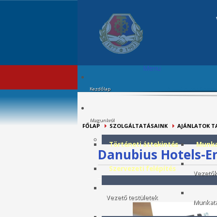
Menu
Kezdőlap
Magunkról
FŐLAP
SZOLGÁLTATÁSAINK
AJÁNLATOK T
Történeti áttekintés
Munka
Danubius Hotels-E
Szervezeti felépítés
Vezető
Vezető testületek
Munkatá