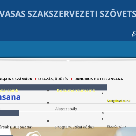
VASAS SZAKSZERVEZETI SZÖVET
AGJAINK SZÁMÁRA
UTAZÁS, ÜDÜLÉS
DANUBIUS HOTELS-ENSANA
társaink
Dokumentumaink
nsana
Szolgáltatásaink
k
Alapszabály
rsak Budapesten
Program, Etikai Kódex
Kiadványaink