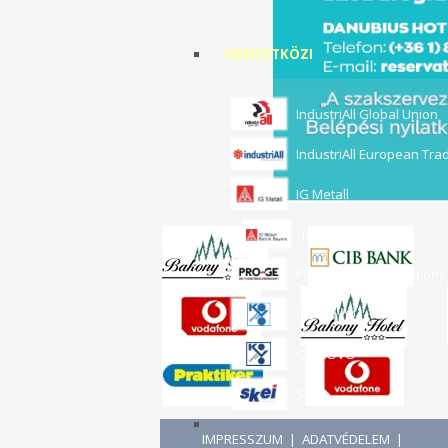
NEMZETKÖZI
IndustriAll Global Union
IndustriAll European Tra
IG Metall
IG Metall Bayern
PRO-GE, die Produktion
OS KOVO
OZ KOVO
SKEI
IMPRESSZUM
|
ADATVÉDELEM
|